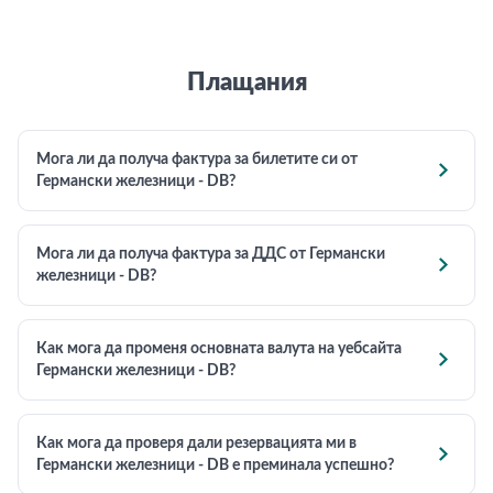
Плащания
Мога ли да получа фактура за билетите си от

Германски железници - DB?
Мога ли да получа фактура за ДДС от Германски

железници - DB?
Как мога да променя основната валута на уебсайта

Германски железници - DB?
Как мога да проверя дали резервацията ми в

Германски железници - DB е преминала успешно?