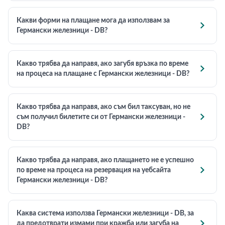
Какви форми на плащане мога да използвам за

Германски железници - DB?
Какво трябва да направя, ако загубя връзка по време

на процеса на плащане с Германски железници - DB?
Какво трябва да направя, ако съм бил таксуван, но не

съм получил билетите си от Германски железници -
DB?
Какво трябва да направя, ако плащането не е успешно

по време на процеса на резервация на уебсайта
Германски железници - DB?
Каква система използва Германски железници - DB, за

да предотврати измами при кражба или загуба на