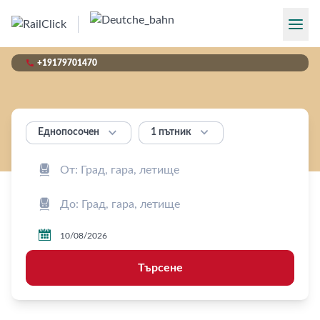

+19179701470


1 пътник
Еднопосочен



Търсене