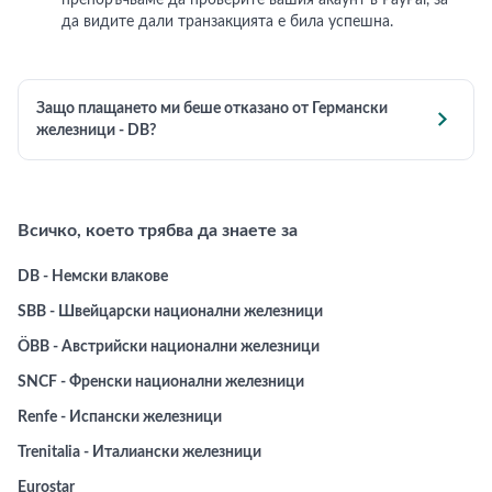
препоръчваме да проверите вашия акаунт в PayPal, за
да видите дали транзакцията е била успешна.
Защо плащането ми беше отказано от Германски

железници - DB?
Всичко, което трябва да знаете за
DB - Немски влакове
SBB - Швейцарски национални железници
ÖBB - Австрийски национални железници
SNCF - Френски национални железници
Renfe - Испански железници
Trenitalia - Италиански железници
Eurostar