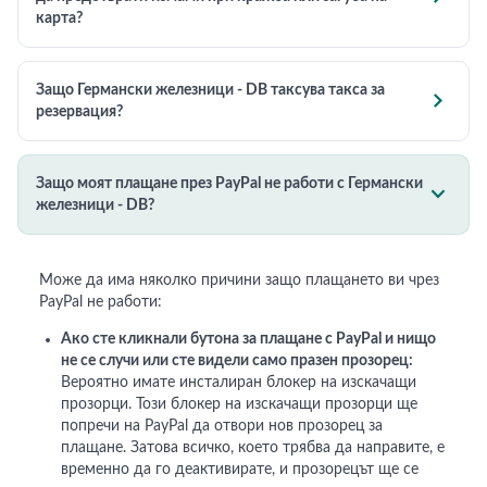
карта?
Защо Германски железници - DB таксува такса за

резервация?
Защо моят плащане през PayPal не работи с Германски

железници - DB?
Може да има няколко причини защо плащането ви чрез
PayPal не работи:
Ако сте кликнали бутона за плащане с PayPal и нищо
не се случи или сте видели само празен прозорец:
Вероятно имате инсталиран блокер на изскачащи
прозорци. Този блокер на изскачащи прозорци ще
попречи на PayPal да отвори нов прозорец за
плащане. Затова всичко, което трябва да направите, е
временно да го деактивирате, и прозорецът ще се