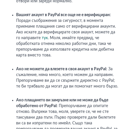
отвори или зареди нормално.
Вашият акаунт в PayPal все още не е верифициран:
Поради съображения за сигурност, в момента
приемаме плащания само от верифицирани акаунти.
Ако искате да верифицирате своя акаунт, можете да
го направите
тук
. Моля, имайте предвид, че
обработката отнема няколко работни дни, така че
препоръчваме да използвате кредитна или дебитна
карта вместо това.
Ако не можете да влезете в своя акаунт в PayPal:
За
съжаление, няма много, което можем да направим.
Препоръчваме ви да се свържете директно с PayPal;
те би трябвало да могат да ви помогнат много бързо.
Ако плащането ви замръзне или не може да бъде
обработено от PayPal:
Препоръчваме да опитате
отново. Въпреки това, моля, уверете се, че не сте
таксувани два пъти. Първо проверете дали билетите
ви са ви изпратени по имейл. Също така