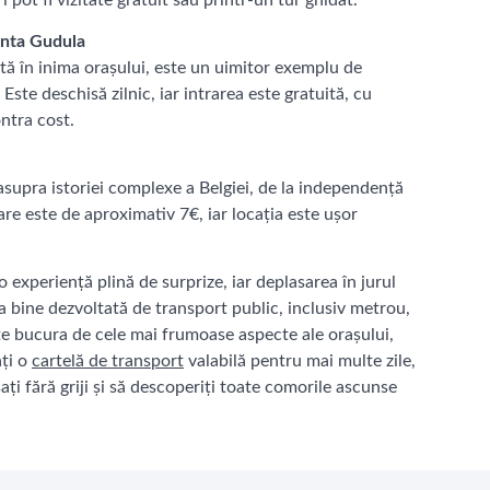
 pot fi vizitate gratuit sau printr-un tur ghidat.
ânta Gudula
tă în inima orașului, este un uimitor exemplu de
 Este deschisă zilnic, iar intrarea este gratuită, cu
ontra cost.
asupra istoriei complexe a Belgiei, de la independență
are este de aproximativ 7€, iar locația este ușor
o experiență plină de surprize, iar deplasarea în jurul
a bine dezvoltată de transport public, inclusiv metrou,
te bucura de cele mai frumoase aspecte ale orașului,
ați o
cartelă de transport
valabilă pentru mai multe zile,
ați fără griji și să descoperiți toate comorile ascunse