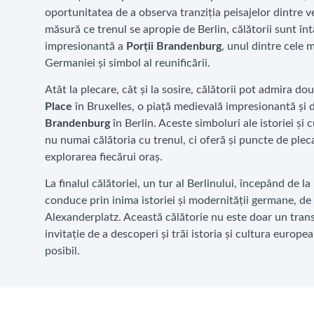
oportunitatea de a observa tranziția peisajelor dintre ve
măsură ce trenul se apropie de Berlin, călătorii sunt în
impresionantă a
Porții Brandenburg
, unul dintre cele
Germaniei și simbol al reunificării.
Atât la plecare, cât și la sosire, călătorii pot admira
Place
în Bruxelles, o piață medievală impresionantă și
Brandenburg
în Berlin. Aceste simboluri ale istoriei și
nu numai călătoria cu trenul, ci oferă și puncte de ple
explorarea fiecărui oraș.
La finalul călătoriei, un tur al Berlinului, începând de 
conduce prin inima istoriei și modernității germane, de 
Alexanderplatz. Această călătorie nu este doar un transf
invitație de a descoperi și trăi istoria și cultura europ
posibil.