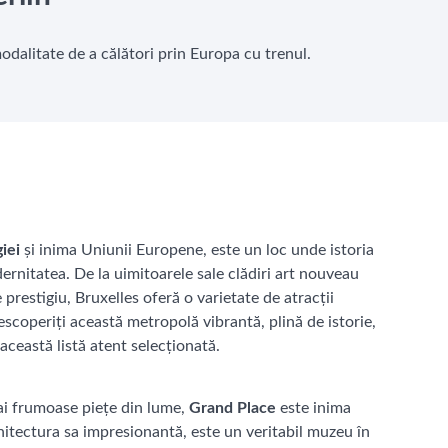
modalitate de a călători prin Europa cu trenul.
iei
și inima Uniunii Europene, este un loc unde istoria
rnitatea. De la uimitoarele sale clădiri art nouveau
 prestigiu, Bruxelles oferă o varietate de atracții
Descoperiți această metropolă vibrantă, plină de istorie,
 această listă atent selecționată.
ai frumoase piețe din lume,
Grand Place
este inima
rhitectura sa impresionantă, este un veritabil muzeu în