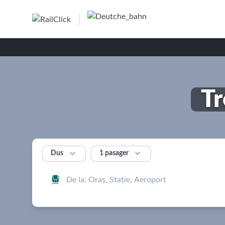
Tr


1 pasager
Dus
