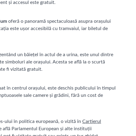
ent și accesul este gratuit.
ium
oferă o panoramă spectaculoasă asupra orașului
ația este ușor accesibilă cu tramvaiul, iar biletul de
zentând un băiețel în actul de a urina, este unul dintre
e simboluri ale orașului. Acesta se află la o scurtă
 fi vizitată gratuit.
uat în centrul orașului, este deschis publicului în timpul
omptuoasele sale camere și grădini, fără un cost de
s-ului în politica europeană, o vizită în
Cartierul
e află Parlamentul European și alte instituții