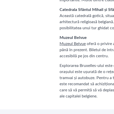
importante. Multe dintre clădiri
Catedrala Sfântul Mihail și Sf
Această catedrală gotică, situa
arhitectură religioasă belgiană.
posibilitatea unui tur ghidat c
Muzeul Belvue
Muzeul Belvue
oferă o privire 
până în prezent. Biletul de intr
accesibilă pe jos din centru.
Explorarea Bruxelles-ului este 
orașului este ușurată de o rețe
tramvai și autobuze. Pentru a 
este recomandat să achizițion
care să vă permită să vă deplas
ale capitalei belgiene.