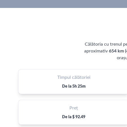
Călătoria cu trenul p
aproximativ
654 km (
oraș
Timpul călătoriei
De la 5h 25m
Preț
De la $ 92.49