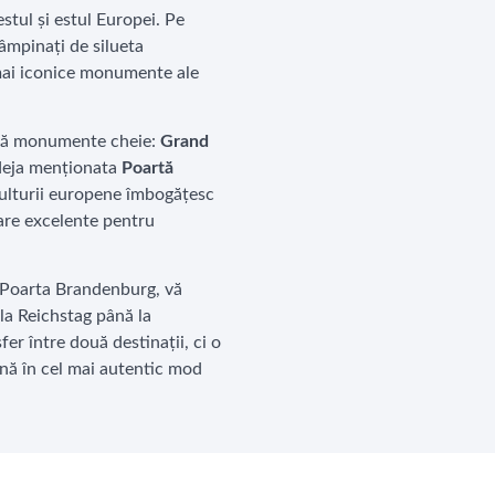
stul și estul Europei. Pe
tâmpinați de silueta
 mai iconice monumente ale
 două monumente cheie:
Grand
 deja menționata
Poartă
 culturii europene îmbogățesc
care excelente pentru
la Poarta Brandenburg, vă
la Reichstag până la
er între două destinații, ci o
eană în cel mai autentic mod