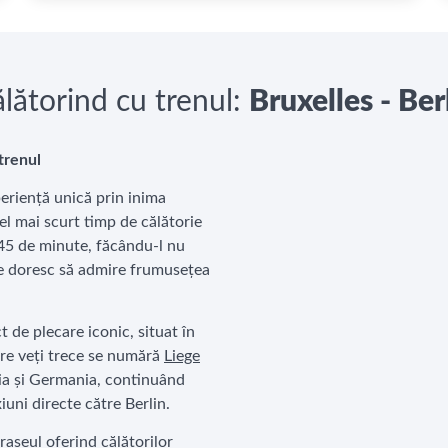
lătorind cu trenul:
Bruxelles - Ber
trenul
eriență unică prin inima
Cel mai scurt timp de călătorie
 45 de minute, făcându-l nu
are doresc să admire frumusețea
t de plecare iconic, situat în
care veți trece se numără
Liege
lgia și Germania, continuând
uni directe către Berlin.
aseul oferind călătorilor