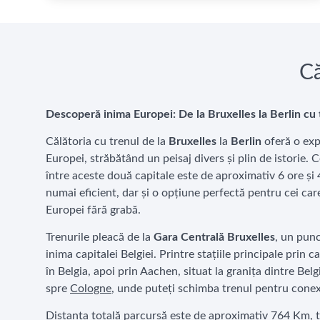
Că
Descoperă inima Europei: De la Bruxelles la Berlin cu 
Călătoria cu trenul de la
Bruxelles
la
Berlin
oferă o exp
Europei, străbătând un peisaj divers și plin de istorie. 
între aceste două capitale este de aproximativ 6 ore și
numai eficient, dar și o opțiune perfectă pentru cei c
Europei fără grabă.
Trenurile pleacă de la
Gara Centrală Bruxelles
, un punc
inima capitalei Belgiei. Printre stațiile principale prin 
în Belgia, apoi prin Aachen, situat la granița dintre Be
spre
Cologne
, unde puteți schimba trenul pentru conexi
Distanța totală parcursă este de aproximativ 764 Km, tr