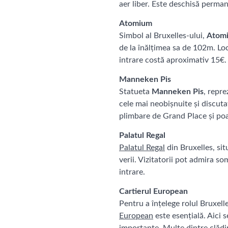
aer liber. Este deschisă perman
Atomium
Simbol al Bruxelles-ului,
Atom
de la înălțimea sa de 102m. Loc
intrare costă aproximativ 15€.
Manneken Pis
Statueta
Manneken Pis
, repre
cele mai neobișnuite și discutat
plimbare de Grand Place și poate
Palatul Regal
Palatul Regal
din Bruxelles, sit
verii. Vizitatorii pot admira s
intrare.
Cartierul European
Pentru a înțelege rolul Bruxelle
European
este esențială. Aici s