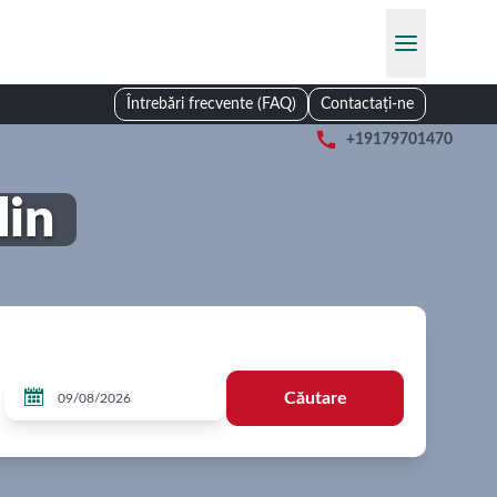
Întrebări frecvente (FAQ)
Contactați-ne

+19179701470
lin

Căutare