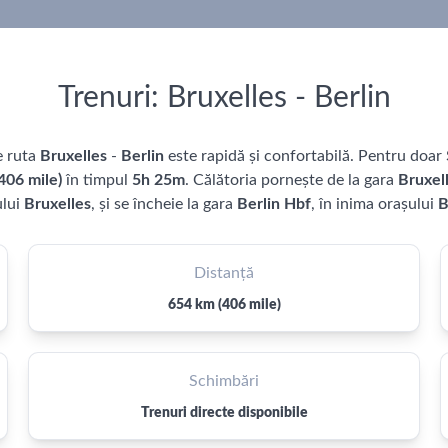
Trenuri: Bruxelles - Berlin
e ruta
Bruxelles
-
Berlin
este rapidă și confortabilă. Pentru doar
406 mile)
în timpul
5h 25m
. Călătoria pornește de la gara
Bruxel
ului
Bruxelles
, și se încheie la gara
Berlin Hbf
, în inima orașului
B
Distanță
654 km (406 mile)
Schimbări
Trenuri directe disponibile