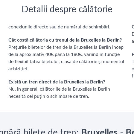
Detalii despre călătorie
conexiunile directe sau de numărul de schimbări.
C
D
Cât costă călătoria cu trenul de la Bruxelles la Berlin?
a
Prețurile biletelor de tren de la Bruxelles la Berlin încep
a
de la aproximativ 40€ până la 180€, variind în funcție
P
de flexibilitatea biletului, clasa de călătorie și momentul
T
achiziției.
o
f
Există un tren direct de la Bruxelles la Berlin?
Nu, în general, călătoriile de la Bruxelles la Berlin
necesită cel puțin o schimbare de tren.
pără bilete de tren:
Bruxelles
-
Be