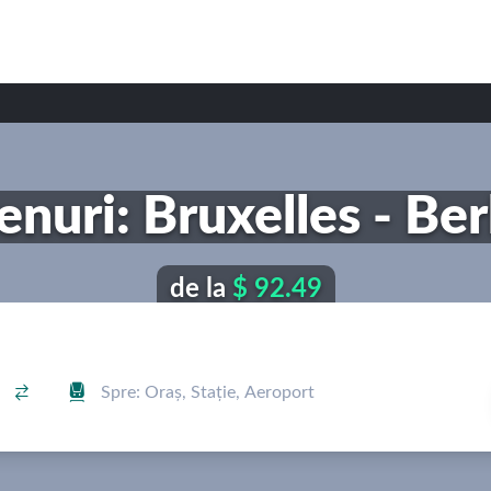
enuri: Bruxelles - Ber
de la
$ 92.49

