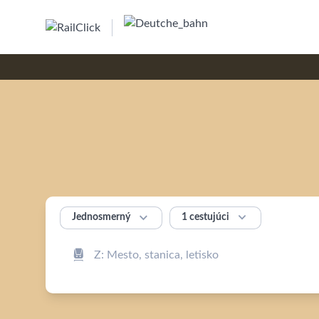


1 cestujúci
Jednosmerný
