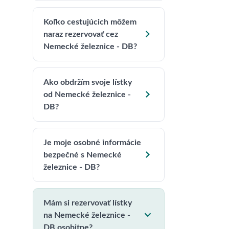
Koľko cestujúcich môžem

naraz rezervovať cez
Nemecké železnice - DB?
Ako obdržím svoje lístky

od Nemecké železnice -
DB?
Je moje osobné informácie

bezpečné s Nemecké
železnice - DB?
Mám si rezervovať lístky

na Nemecké železnice -
DB osobitne?