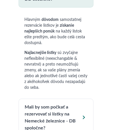
Hlavným
dôvodom
samostatnej
rezervácie lístkov je
získanie
najlepších ponúk
na každý lístok
ešte predtým, ako bude celá cesta
dostupná.
Najlacnejšie lístky
sú zvyčajne
neflexibilné (neexchangable &
nevratné) a preto neumožňujú
zmeny, ak sa vaše plány zmenia
alebo ak jednotlivé časti vašej cesty
z akéhokoľvek dôvodu nezapadajú
do seba.
Mali by som počkať a
rezervovať si lístky na

Nemecké železnice - DB
spoločne?