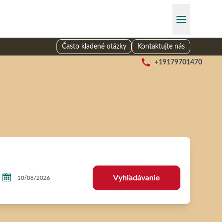
Často kladené otázky
Kontaktujte nás

+19179701470

Vyhľadávanie