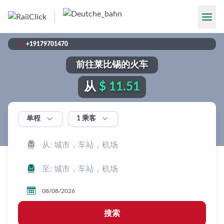

+19179701470
前往莱比锡的火车
从
$ 11.51


1 乘客
单程



搜索