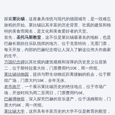
探索
莱比锡
，这座兼具传统与现代的德国城市，是一段难忘
旅程的开始。莱比锡以其丰富的历史背景、壮观的建筑和独
特的美食而闻名，是文化和美食爱好者的天堂。
首先，
圣托马斯教堂
，这不仅是莱比锡最著名的地标，也是
巴赫长期担任乐队指挥的地方。位于克里特街，无需门票，
每天开放，内部的巴赫纪念馆让人深入了解这位伟大作曲家
的生平。
万国纪念碑
以其壮观的建筑规模和深厚的历史意义位居第
二，位于斯特拉塞大街，门票费用约10€，周一闭馆。
莱比锡动物园
，提供与野生动物近距离接触的机会，位于辉
煌广场，门票大约18€，全年无休。
老市政厅
，一个展示莱比锡历史的绝佳地点，位于市场广
场，开放时间为周二至周日，门票费用约6€。
巴赫博物馆
，深入探究巴赫的音乐遗产，位于汤姆斯街，门
票大约8€，周一闭馆。
莱比锡大学
，这所具有丰富历史的大学不仅是教育的殿堂，