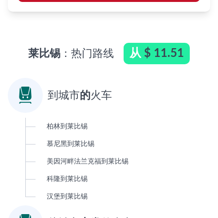
从
$ 11.51
莱比锡
：热门路线

到城市
的
火车
柏林到莱比锡
慕尼黑到莱比锡
美因河畔法兰克福到莱比锡
科隆到莱比锡
汉堡到莱比锡