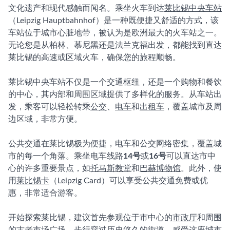
文化遗产和现代感触而闻名。乘坐火车到达
莱比锡中央车站
（Leipzig Hauptbahnhof）是一种既便捷又舒适的方式，该
车站位于城市心脏地带，被认为是欧洲最大的火车站之一。
无论您是从柏林、慕尼黑还是法兰克福出发，都能找到直达
莱比锡的高速或区域火车，确保您的旅程顺畅。
莱比锡中央车站不仅是一个交通枢纽，还是一个购物和餐饮
的中心，其内部和周围区域提供了多样化的服务。从车站出
发，乘客可以轻松转乘
公交
、
电车
和
出租车
，覆盖城市及周
边区域，非常方便。
公共交通在莱比锡极为便捷，电车和公交网络密集，覆盖城
市的每一个角落。乘坐电车线路
14号
或
16号
可以直达市中
心的许多重要景点，如
托马斯教堂
和
巴赫博物馆
。此外，使
用
莱比锡卡
（Leipzig Card）可以享受公共交通免费或优
惠，非常适合游客。
开始探索莱比锡，建议首先参观位于市中心的
市政厅
和周围