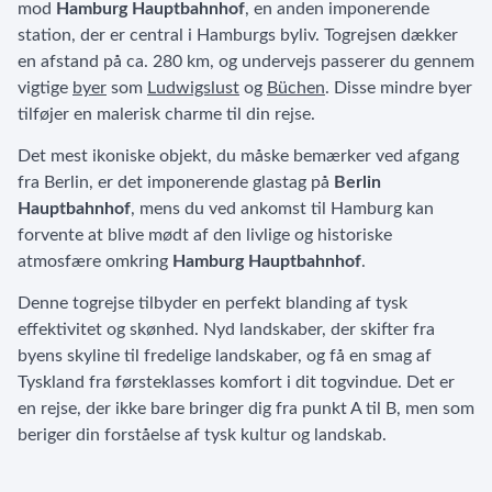
mod
Hamburg Hauptbahnhof
, en anden imponerende
station, der er central i Hamburgs byliv. Togrejsen dækker
en afstand på ca. 280 km, og undervejs passerer du gennem
vigtige
byer
som
Ludwigslust
og
Büchen
. Disse mindre byer
tilføjer en malerisk charme til din rejse.
Det mest ikoniske objekt, du måske bemærker ved afgang
fra Berlin, er det imponerende glastag på
Berlin
Hauptbahnhof
, mens du ved ankomst til Hamburg kan
forvente at blive mødt af den livlige og historiske
atmosfære omkring
Hamburg Hauptbahnhof
.
Denne togrejse tilbyder en perfekt blanding af tysk
effektivitet og skønhed. Nyd landskaber, der skifter fra
byens skyline til fredelige landskaber, og få en smag af
Tyskland fra førsteklasses komfort i dit togvindue. Det er
en rejse, der ikke bare bringer dig fra punkt A til B, men som
beriger din forståelse af tysk kultur og landskab.