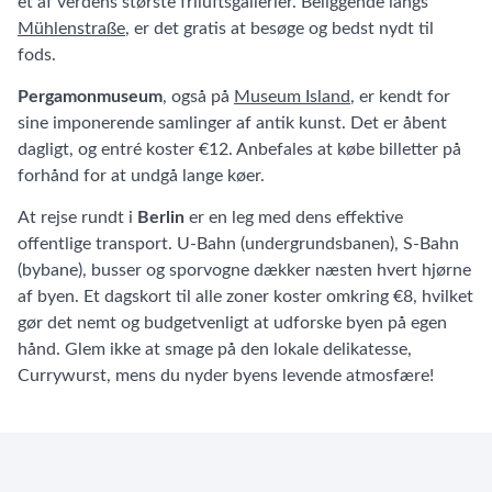
et af verdens største friluftsgallerier. Beliggende langs
Mühlenstraße
, er det gratis at besøge og bedst nydt til
fods.
Pergamonmuseum
, også på
Museum Island
, er kendt for
sine imponerende samlinger af antik kunst. Det er åbent
dagligt, og entré koster €12. Anbefales at købe billetter på
forhånd for at undgå lange køer.
At rejse rundt i
Berlin
er en leg med dens effektive
offentlige transport. U-Bahn (undergrundsbanen), S-Bahn
(bybane), busser og sporvogne dækker næsten hvert hjørne
af byen. Et dagskort til alle zoner koster omkring €8, hvilket
gør det nemt og budgetvenligt at udforske byen på egen
hånd. Glem ikke at smage på den lokale delikatesse,
Currywurst, mens du nyder byens levende atmosfære!