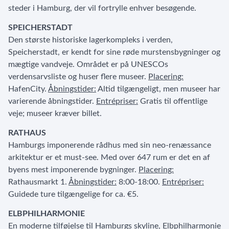
steder i Hamburg, der vil fortrylle enhver besøgende.
SPEICHERSTADT
Den største historiske lagerkompleks i verden,
Speicherstadt, er kendt for sine røde murstensbygninger og
mægtige vandveje. Området er på UNESCOs
verdensarvsliste og huser flere museer.
Placering:
HafenCity.
Åbningstider:
Altid tilgængeligt, men museer har
varierende åbningstider.
Entrépriser:
Gratis til offentlige
veje; museer kræver billet.
RATHAUS
Hamburgs imponerende rådhus med sin neo-renæssance
arkitektur er et must-see. Med over 647 rum er det en af
byens mest imponerende bygninger.
Placering:
Rathausmarkt 1.
Åbningstider:
8:00-18:00.
Entrépriser:
Guidede ture tilgængelige for ca. €5.
ELBPHILHARMONIE
En moderne tilføjelse til Hamburgs skyline, Elbphilharmonie