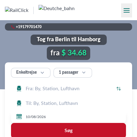

+19179701470
Tog fra Berlin til Hamborg
fra
$ 34.68


1 passager
Enkeltrejse




Søg