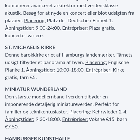
kombinerer avanceret arkitektur med verdensklasse
akustik. Besøg for at nyde en koncert eller blot udsigten fra
plazaen.
Placering:
Platz der Deutschen Einheit 1.
Åbningstider:
9:00-24:00.
Entrépriser:
Plaza gratis,
koncerter variere.
ST. MICHAELIS KIRKE
Denne barokkirke er et af Hamburgs landemærker. Tårnets
udsigt tilbyder et panorama af byen.
Placering:
Englische
Planke 1.
Åbningstider:
10:00-18:00.
Entrépriser:
Kirke
gratis, tårn €5.
MINIATUR WUNDERLAND
Den største modeljernbane i verden tilbyder en
imponerende detaljerig miniatureverden. Perfekt for
familier og teknikentusiaster.
Placering:
Kehrwieder 2-4.
Åbningstider:
9:30-18:00.
Entrépriser:
Voksne €15, børn
€7.50.
HAMBURGER KUNSTHALLE