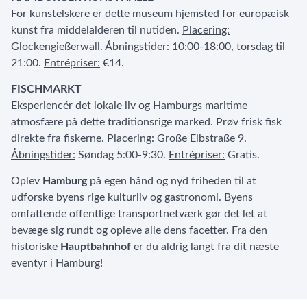
For kunstelskere er dette museum hjemsted for europæisk
kunst fra middelalderen til nutiden.
Placering:
Glockengießerwall.
Åbningstider:
10:00-18:00, torsdag til
21:00.
Entrépriser:
€14.
FISCHMARKT
Eksperiencér det lokale liv og Hamburgs maritime
atmosfære på dette traditionsrige marked. Prøv frisk fisk
direkte fra fiskerne.
Placering:
Große Elbstraße 9.
Åbningstider:
Søndag 5:00-9:30.
Entrépriser:
Gratis.
Oplev
Hamburg
på egen hånd og nyd friheden til at
udforske byens rige kulturliv og gastronomi. Byens
omfattende offentlige transportnetværk gør det let at
bevæge sig rundt og opleve alle dens facetter. Fra den
historiske
Hauptbahnhof
er du aldrig langt fra dit næste
eventyr i Hamburg!