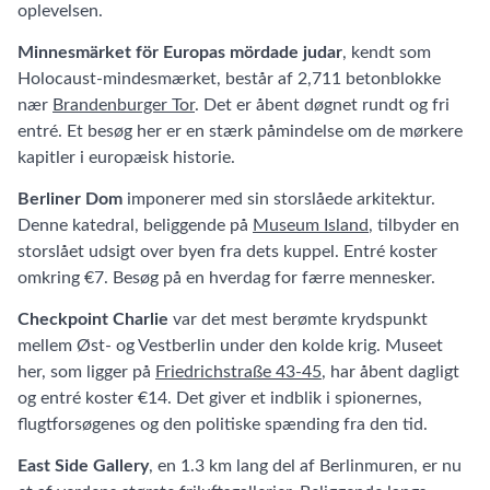
oplevelsen.
Minnesmärket för Europas mördade judar
, kendt som
Holocaust-mindesmærket, består af 2,711 betonblokke
nær
Brandenburger Tor
. Det er åbent døgnet rundt og fri
entré. Et besøg her er en stærk påmindelse om de mørkere
kapitler i europæisk historie.
Berliner Dom
imponerer med sin storslåede arkitektur.
Denne katedral, beliggende på
Museum Island
, tilbyder en
storslået udsigt over byen fra dets kuppel. Entré koster
omkring €7. Besøg på en hverdag for færre mennesker.
Checkpoint Charlie
var det mest berømte krydspunkt
mellem Øst- og Vestberlin under den kolde krig. Museet
her, som ligger på
Friedrichstraße 43-45
, har åbent dagligt
og entré koster €14. Det giver et indblik i spionernes,
flugtforsøgenes og den politiske spænding fra den tid.
East Side Gallery
, en 1.3 km lang del af Berlinmuren, er nu