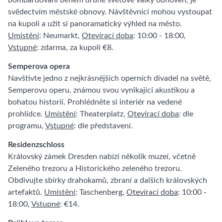
bombardování během druhé světové války obnoven, je
svědectvím městské obnovy. Návštěvníci mohou vystoupat
na kupoli a užít si panoramatický výhled na město.
Umístění
: Neumarkt,
Otevírací doba
: 10:00 - 18:00,
Vstupné
: zdarma, za kupoli €8.
Semperova opera
Navštivte jedno z nejkrásnějších operních divadel na světě,
Semperovu operu, známou svou vynikající akustikou a
bohatou historií. Prohlédněte si interiér na vedené
prohlídce.
Umístění
: Theaterplatz,
Otevírací doba
: dle
programu,
Vstupné
: dle představení.
Residenzschloss
Královský zámek Dresden nabízí několik muzeí, včetně
Zeleného trezoru a Historického zeleného trezoru.
Obdivujte sbírky drahokamů, zbraní a dalších královských
artefaktů.
Umístění
: Taschenberg,
Otevírací doba
: 10:00 -
18:00,
Vstupné
: €14.