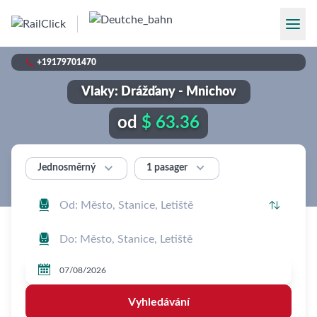

+19179701470
Vlaky: Drážďany - Mnichov
od
$ 63.36


1 pasager
Jednosměrný




Vyhledávání