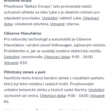
Brühlova terasa
Přezdívaná "Balkon Evropy", tato promenáda nabízí
úchvatné výhledy na řeku Labe a je ideálním místem pro
odpolední procházku.
Umístění
: nábřeží Labe,
Otevírací
doba
: celodenně otevřená,
Vstupné
: zdarma.
Gläserne Manufaktur
Pro milovníky technologií a automobilů je Gläserne
Manufaktur, výrobní závod Volkswagen, zajímavým místem.
Prohlédněte si, jak se vyrábějí moderní elektrická vozidla.
Umístění
: Lennéstraße,
Otevírací doba
: 9:00 - 18:00,
Vstupné
: €10.
Pillnitzský zámek a park
Navštivte tento krásný barokní zámek s rozsáhlým parkem,
který byl letní rezidencí saských králů. Prozkoumejte
unikátní botanické sbírky a historii saské šlechty.
Umístění
:
východně od centra,
Otevírací doba
: 9:00 - 18:00,
Vstupné
:
€6.