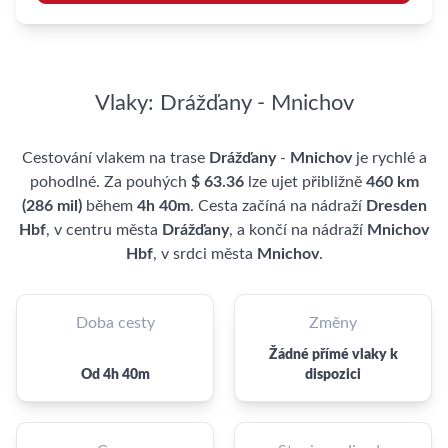
Vlaky: Drážďany - Mnichov
Cestování vlakem na trase
Drážďany
-
Mnichov
je rychlé a
pohodlné. Za pouhých
$ 63.36
lze ujet přibližně
460 km
(286 mil)
během
4h 40m
. Cesta začíná na nádraží
Dresden
Hbf
, v centru města
Drážďany
, a končí na nádraží
Mnichov
Hbf
, v srdci města
Mnichov
.
Doba cesty
Změny
Žádné přímé vlaky k
Od 4h 40m
dispozici