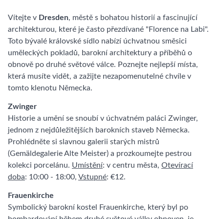
Vítejte v
Dresden
, městě s bohatou historií a fascinující
architekturou, které je často přezdívané "Florence na Labi".
Toto bývalé královské sídlo nabízí úchvatnou směsici
uměleckých pokladů, barokní architektury a příběhů o
obnově po druhé světové válce. Poznejte nejlepší místa,
která musíte vidět, a zažijte nezapomenutelné chvíle v
tomto klenotu Německa.
Zwinger
Historie a umění se snoubí v úchvatném paláci Zwinger,
jednom z nejdůležitějších barokních staveb Německa.
Prohlédněte si slavnou galerii starých mistrů
(Gemäldegalerie Alte Meister) a prozkoumejte pestrou
kolekci porcelánu.
Umístění
: v centru města,
Otevírací
doba
: 10:00 - 18:00,
Vstupné
: €12.
Frauenkirche
Symbolický barokní kostel Frauenkirche, který byl po