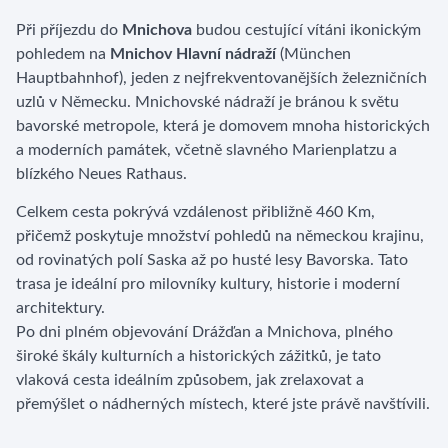
Při příjezdu do
Mnichova
budou cestující vítáni ikonickým
pohledem na
Mnichov Hlavní nádraží
(München
Hauptbahnhof), jeden z nejfrekventovanějších železničních
uzlů v Německu. Mnichovské nádraží je bránou k světu
bavorské metropole, která je domovem mnoha historických
a moderních památek, včetně slavného Marienplatzu a
blízkého Neues Rathaus.
Celkem cesta pokrývá vzdálenost přibližně 460 Km,
přičemž poskytuje množství pohledů na německou krajinu,
od rovinatých polí Saska až po husté lesy Bavorska. Tato
trasa je ideální pro milovníky kultury, historie i moderní
architektury.
Po dni plném objevování Drážďan a Mnichova, plného
široké škály kulturních a historických zážitků, je tato
vlaková cesta ideálním způsobem, jak zrelaxovat a
přemýšlet o nádherných místech, které jste právě navštívili.