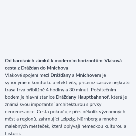
Od barokních zámků k moderním horizontům: Vlaková
cesta z Drážďan do Mnichova
Vlakové spojení mezi
Drážďany
a
Mnichovem
je
synonymem komfortu a efektivity, přičemž časově nejkratší
trasa trvá přibližně 4 hodiny a 30 minut. Počátečním
bodem je hlavní stanice
Drážďany Hauptbahnhof
, která je
známá svou impozantní architekturou s prvky
neorenesance. Cesta pokračuje přes několik významných
měst a regionů, zahrnující
Leipzig
,
Nürnberg
a mnoho
malebných městeček, která oplývají německou kulturou a
historií.