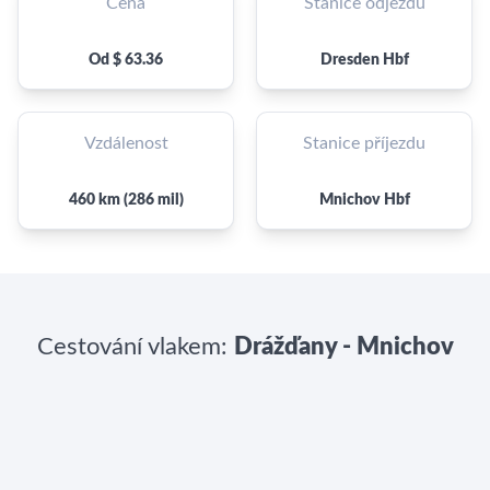
Cena
Stanice odjezdu
Od $ 63.36
Dresden Hbf
Vzdálenost
Stanice příjezdu
460 km (286 mil)
Mnichov Hbf
Cestování vlakem:
Drážďany - Mnichov