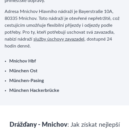
příměstské dopravy.
Adresa Mnichov Hlavního nádraží je Bayerstraße 10A,
80335 Mnichov. Toto nádraží je otevřené nepřetržitě, což
cestujícím umožňuje flexibilní příjezdy i odjezdy podle
potřeby. Pro ty, kteří potřebují uschovat svá zavazadla,
nabízí nádraží
služby úschovy zavazadel
, dostupné 24
hodin denně.
Mnichov Hbf
München Ost
München-Pasing
München Hackerbrücke
Drážďany - Mnichov
: Jak získat nejlepší