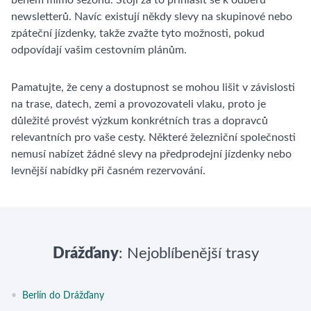
během mimo sezónu. Stojí za to přihlásit se k odběru
newsletterů. Navíc existují někdy slevy na skupinové nebo
zpáteční jízdenky, takže zvažte tyto možnosti, pokud
odpovídají vašim cestovním plánům.
Pamatujte, že ceny a dostupnost se mohou lišit v závislosti
na trase, datech, zemi a provozovateli vlaku, proto je
důležité provést výzkum konkrétních tras a dopravců
relevantních pro vaše cesty. Některé železniční společnosti
nemusí nabízet žádné slevy na předprodejní jízdenky nebo
levnější nabídky při časném rezervování.
Drážďany
: Nejoblíbenější trasy
•
Berlín do Drážďany