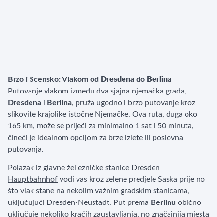
Brzo i Scensko: Vlakom od
Dresdena
do
Berlina
Putovanje vlakom između dva sjajna njemačka grada,
Dresdena
i
Berlina
, pruža ugodno i brzo putovanje kroz
slikovite krajolike istočne Njemačke. Ova ruta, duga oko
165 km, može se prijeći za minimalno 1 sat i 50 minuta,
čineći je idealnom opcijom za brze izlete ili poslovna
putovanja.
Polazak iz
glavne željezničke stanice Dresden
Hauptbahnhof
vodi vas kroz zelene predjele Saska prije no
što vlak stane na nekolim važnim gradskim stanicama,
uključujući Dresden-Neustadt. Put prema
Berlinu
obično
uključuje nekoliko kraćih zaustavljanja, no značajnija mjesta