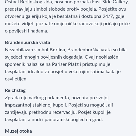
Ostaci
Berlinskog zida
, posebno poznata East Side Gallery,
predstavljaju simbol slobode protiv podjela. Posjetite ovu
otvorenu galeriju koja je besplatna i dostupna 24/7, gdje
možete vidjeti poznate umjetničke radove koji pričaju priče
o povijesti i nadama.
Brandenburška vrata
Nezaobilazan simbol
Berlina
, Brandenburška vrata su bila
svjedoci mnogih povijesnih događaja. Ovaj neoklasični
spomenik nalazi se na Pariser Platz i pristup mu je
besplatan, idealno za posjet u večernjim satima kada je
osvijetljen.
Reichstag
Zgrada njemačkog parlamenta, poznata po svojoj
impozantnoj staklenoj kupoli. Posjeti su mogući, ali
zahtijevaju prethodnu rezervaciju. Posjet kupoli je
besplatan, a nudi i panoramski pogled na grad.
Muzej otoka