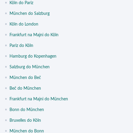
•
Köln do Pariz
•
München do Salzburg
•
Köln do London
•
Frankfurt na Majni do Köln
•
Pariz do Köln
•
Hamburg do Kopenhagen
•
Salzburg do München
•
München do Beč
•
Beč do München
•
Frankfurt na Majni do München
•
Bonn do München
•
Bruxelles do Köln
•
München do Bonn