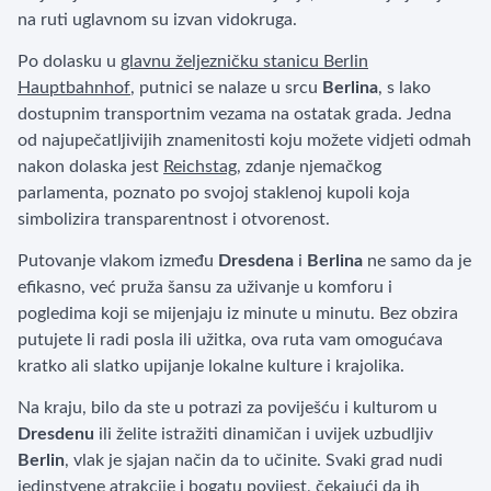
na ruti uglavnom su izvan vidokruga.
Po dolasku u
glavnu željezničku stanicu Berlin
Hauptbahnhof
, putnici se nalaze u srcu
Berlina
, s lako
dostupnim transportnim vezama na ostatak grada. Jedna
od najupečatljivijih znamenitosti koju možete vidjeti odmah
nakon dolaska jest
Reichstag
, zdanje njemačkog
parlamenta, poznato po svojoj staklenoj kupoli koja
simbolizira transparentnost i otvorenost.
Putovanje vlakom između
Dresdena
i
Berlina
ne samo da je
efikasno, već pruža šansu za uživanje u komforu i
pogledima koji se mijenjaju iz minute u minutu. Bez obzira
putujete li radi posla ili užitka, ova ruta vam omogućava
kratko ali slatko upijanje lokalne kulture i krajolika.
Na kraju, bilo da ste u potrazi za poviješću i kulturom u
Dresdenu
ili želite istražiti dinamičan i uvijek uzbudljiv
Berlin
, vlak je sjajan način da to učinite. Svaki grad nudi
jedinstvene atrakcije i bogatu povijest, čekajući da ih