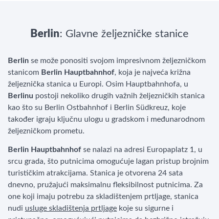
Berlin
: Glavne željezničke stanice
Berlin
se može ponositi svojom impresivnom željezničkom
stanicom
Berlin Hauptbahnhof
, koja je najveća križna
željeznička stanica u Europi. Osim Hauptbahnhofa, u
Berlinu
postoji nekoliko drugih važnih željezničkih stanica
kao što su Berlin Ostbahnhof i Berlin Südkreuz, koje
također igraju ključnu ulogu u gradskom i međunarodnom
željezničkom prometu.
Berlin Hauptbahnhof
se nalazi na adresi Europaplatz 1, u
srcu grada, što putnicima omogućuje lagan pristup brojnim
turističkim atrakcijama. Stanica je otvorena 24 sata
dnevno, pružajući maksimalnu fleksibilnost putnicima. Za
one koji imaju potrebu za skladištenjem prtljage, stanica
nudi
usluge skladištenja prtljage
koje su sigurne i