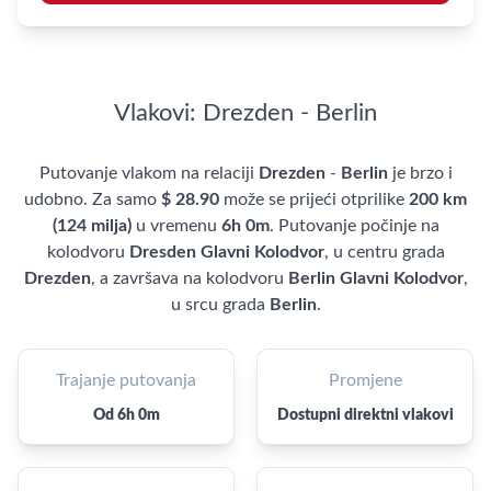
Vlakovi: Drezden - Berlin
Putovanje vlakom na relaciji
Drezden
-
Berlin
je brzo i
udobno. Za samo
$ 28.90
može se prijeći otprilike
200 km
(124 milja)
u vremenu
6h 0m
. Putovanje počinje na
kolodvoru
Dresden Glavni Kolodvor
, u centru grada
Drezden
, a završava na kolodvoru
Berlin Glavni Kolodvor
,
u srcu grada
Berlin
.
Trajanje putovanja
Promjene
Od 6h 0m
Dostupni direktni vlakovi