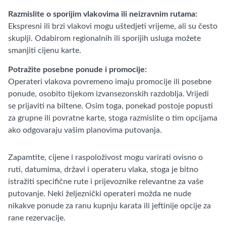
Razmislite o sporijim vlakovima ili neizravnim rutama:
Ekspresni ili brzi vlakovi mogu uštedjeti vrijeme, ali su često
skuplji. Odabirom regionalnih ili sporijih usluga možete
smanjiti cijenu karte.
Potražite posebne ponude i promocije:
Operateri vlakova povremeno imaju promocije ili posebne
ponude, osobito tijekom izvansezonskih razdoblja. Vrijedi
se prijaviti na biltene. Osim toga, ponekad postoje popusti
za grupne ili povratne karte, stoga razmislite o tim opcijama
ako odgovaraju vašim planovima putovanja.
Zapamtite, cijene i raspoloživost mogu varirati ovisno o
ruti, datumima, državi i operateru vlaka, stoga je bitno
istražiti specifične rute i prijevoznike relevantne za vaše
putovanje. Neki željeznički operateri možda ne nude
nikakve ponude za ranu kupnju karata ili jeftinije opcije za
rane rezervacije.