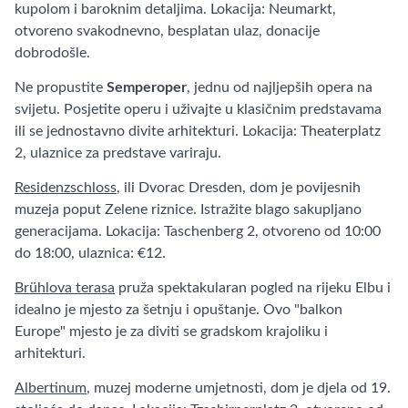
kupolom i baroknim detaljima. Lokacija: Neumarkt,
otvoreno svakodnevno, besplatan ulaz, donacije
dobrodošle.
Ne propustite
Semperoper
, jednu od najljepših opera na
svijetu. Posjetite operu i uživajte u klasičnim predstavama
ili se jednostavno divite arhitekturi. Lokacija: Theaterplatz
2, ulaznice za predstave variraju.
Residenzschloss
, ili Dvorac Dresden, dom je povijesnih
muzeja poput Zelene riznice. Istražite blago sakupljano
generacijama. Lokacija: Taschenberg 2, otvoreno od 10:00
do 18:00, ulaznica: €12.
Brühlova terasa
pruža spektakularan pogled na rijeku Elbu i
idealno je mjesto za šetnju i opuštanje. Ovo "balkon
Europe" mjesto je za diviti se gradskom krajoliku i
arhitekturi.
Albertinum
, muzej moderne umjetnosti, dom je djela od 19.