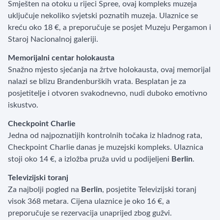
Smješten na otoku u rijeci Spree, ovaj kompleks muzeja
uključuje nekoliko svjetski poznatih muzeja. Ulaznice se
kreću oko 18 €, a preporučuje se posjet Muzeju Pergamon i
Staroj Nacionalnoj galeriji.
Memorijalni centar holokausta
Snažno mjesto sjećanja na žrtve holokausta, ovaj memorijal
nalazi se blizu Brandenburških vrata. Besplatan je za
posjetitelje i otvoren svakodnevno, nudi duboko emotivno
iskustvo.
Checkpoint Charlie
Jedna od najpoznatijih kontrolnih točaka iz hladnog rata,
Checkpoint Charlie danas je muzejski kompleks. Ulaznica
stoji oko 14 €, a izložba pruža uvid u podijeljeni
Berlin
.
Televizijski toranj
Za najbolji pogled na
Berlin
, posjetite Televizijski toranj
visok 368 metara. Cijena ulaznice je oko 16 €, a
preporučuje se rezervacija unaprijed zbog gužvi.