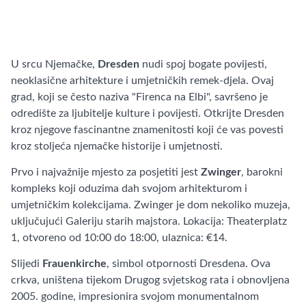
U srcu Njemačke,
Dresden
nudi spoj bogate povijesti,
neoklasične arhitekture i umjetničkih remek-djela. Ovaj
grad, koji se često naziva "Firenca na Elbi", savršeno je
odredište za ljubitelje kulture i povijesti. Otkrijte Dresden
kroz njegove fascinantne znamenitosti koji će vas povesti
kroz stoljeća njemačke historije i umjetnosti.
Prvo i najvažnije mjesto za posjetiti jest
Zwinger
, barokni
kompleks koji oduzima dah svojom arhitekturom i
umjetničkim kolekcijama. Zwinger je dom nekoliko muzeja,
uključujući Galeriju starih majstora. Lokacija: Theaterplatz
1, otvoreno od 10:00 do 18:00, ulaznica: €14.
Slijedi
Frauenkirche
, simbol otpornosti Dresdena. Ova
crkva, uništena tijekom Drugog svjetskog rata i obnovljena
2005. godine, impresionira svojom monumentalnom