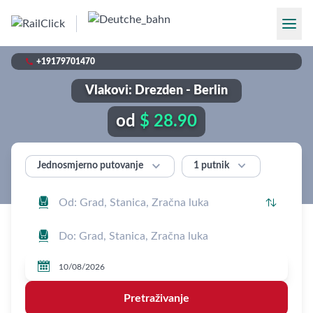

+19179701470
Vlakovi: Drezden - Berlin
od
$ 28.90


1 putnik
Jednosmjerno putovanje




Pretraživanje